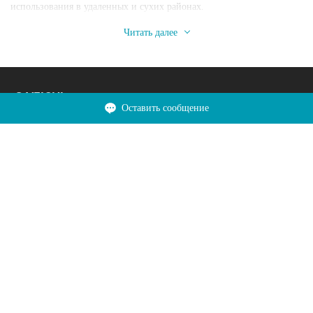
использования в удаленных и сухих районах.
Читать далее
О VEICHI
Оставить сообщение
Товары для дома
Решения для данной проблемы
Поддержка со стороны
Связаться с нами