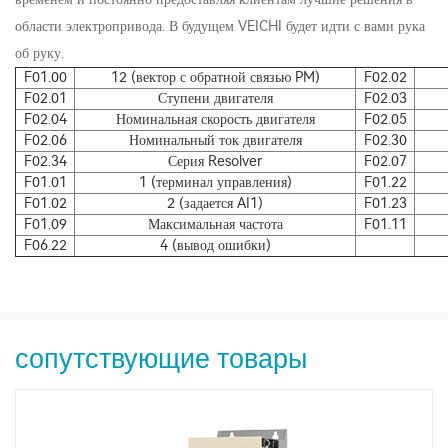
области электропривода. В будущем VEICHI будет идти с вами рука
об руку.
F01.00
12 (вектор с обратной связью PM)
F02.02
F02.01
Ступени двигателя
F02.03
F02.04
Номинальная скорость двигателя
F02.05
F02.06
Номинальный ток двигателя
F02.30
F02.34
Серия Resolver
F02.07
F01.01
1 (терминал управления)
F01.22
F01.02
2 (задается AI1)
F01.23
F01.09
Максимальная частота
F01.11
F06.22
4 (вывод ошибки)
сопутствующие товары